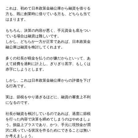
これは、初めて日本政策金融公庫から融資を借りる
方も、既に創業時に借りている方も、どちらも当て
はまります。
もちろん、決算の内容が悪く、手元資金も底をつい
ている場合は融資は難しいです。
しかし、どちらか一方が正常であれば、日本政策金
融公庫は融資を検討してくれます。
多くの社長が税金を払うのが嫌だからといって、あ
えて経費を過剰に計上し、ぎりぎり黒字、もしくは
赤字にしようとします。
しかし、これは日本政策金融公庫からの評価を下げ
る行為です。
実は、節税をやり過ぎるほどに、融資の審査上不利
になるのです。
社長が融資を検討しているのであれば、過度に節税
を行った内容で決算を締めてしまうのはやめましょ
う。損益上プラスであり、かつ、手元に現預金が潤
沢に残っている状況を作るためにできることは無い
か考えましょう。