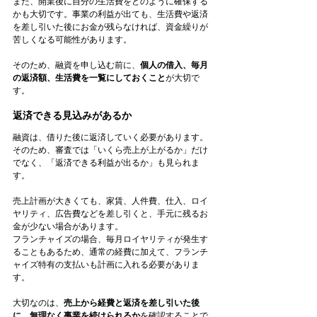
また、開業後に自分の生活費をどのように確保する
かも大切です。事業の利益が出ても、生活費や返済
を差し引いた後にお金が残らなければ、資金繰りが
苦しくなる可能性があります。
そのため、融資を申し込む前に、
個人の借入、毎月
の返済額、生活費を一覧にしておくこと
が大切で
す。
返済できる見込みがあるか
融資は、借りた後に返済していく必要があります。
そのため、審査では「いくら売上が上がるか」だけ
でなく、「返済できる利益が出るか」も見られま
す。
売上計画が大きくても、家賃、人件費、仕入、ロイ
ヤリティ、広告費などを差し引くと、手元に残るお
金が少ない場合があります。
フランチャイズの場合、毎月ロイヤリティが発生す
ることもあるため、通常の経費に加えて、フランチ
ャイズ特有の支払いも計画に入れる必要がありま
す。
大切なのは、
売上から経費と返済を差し引いた後
に、無理なく事業を続けられるか
を確認することで