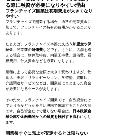
る際に融資が必要になりやすい理由
フランチャイズ開業は初期費用が大きくなり
やすい
フランチャイズで開業する場合、通常の開業資金に
加えて、フランチャイズ特有の費用がかかることが
あります。
たとえば、フランチャイズ本部に支払う
加盟金
や
保
証金
、開業前の
研修費
などです。さらに、店舗を構
える場合は、物件取得費、内装工事費、設備費、看
板費用、仕入資金なども必要になります。
業種によって必要な金額は大きく変わりますが、飲
食店、美容・リラクゼーション、学習塾、買取店、
介護関連サービスなどは、開業前にまとまった資金
が必要になるケースがあります。
そのため、フランチャイズ開業では、自己資金だけ
で足りるかどうかを早い段階で確認することが大切
です。自己資金だけで足りない場合は、
日本政策金
融公庫や金融機関からの融資を検討する流れ
になり
ます。
開業後すぐに売上が安定するとは限らない