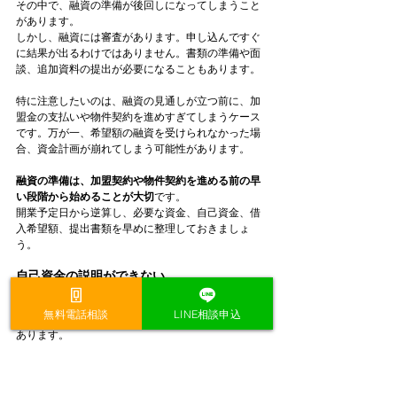
その中で、融資の準備が後回しになってしまうこと
があります。
しかし、融資には審査があります。申し込んですぐ
に結果が出るわけではありません。書類の準備や面
談、追加資料の提出が必要になることもあります。
特に注意したいのは、融資の見通しが立つ前に、加
盟金の支払いや物件契約を進めすぎてしまうケース
です。万が一、希望額の融資を受けられなかった場
合、資金計画が崩れてしまう可能性があります。
融資の準備は、加盟契約や物件契約を進める前の早
い段階から始めることが大切
です。
開業予定日から逆算し、必要な資金、自己資金、借
入希望額、提出書類を早めに整理しておきましょ
う。
自己資金の説明ができない
融資審査では、自己資金の金額だけでなく、そのお
無料電話相談
LINE相談申込
金をどのように準備してきたかを確認されることが
あります。
たとえば、毎月の給与から少しずつ貯めてきたお金
であれば、計画的に準備してきたことを説明しやす