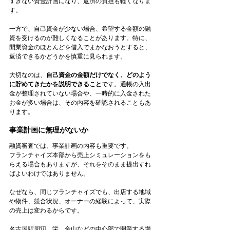
すぎない資金計画になり、返済の負担も軽くなりま
す。
一方で、自己資金が少ない場合、希望する金額の融
資を受けるのが難しくなることがあります。特に、
開業資金のほとんどを借入でまかなおうとすると、
返済できるかどうかを慎重に見られます。
大切なのは、
自己資金の金額だけでなく、どのよう
に貯めてきたかを説明できること
です。通帳の入出
金が整理されていない場合や、一時的に入金された
お金が多い場合は、その内容を確認されることもあ
ります。
事業計画に無理がないか
融資審査では、事業計画の内容も重要です。
フランチャイズ本部から売上シミュレーションをも
らえる場合もありますが、それをそのまま提出すれ
ばよいわけではありません。
なぜなら、同じフランチャイズでも、出店する地域
や物件、競合状況、オーナーの経験によって、実際
の売上は変わるからです。
名古屋駅周辺、栄、金山などの中心部で開業する場