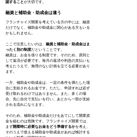
認すること
が大切です。
融資と補助金・助成金は違う
フランチャイズ開業を考えている方の中には、融資
だけでなく、補助金や助成金に関心がある方もいる
かもしれません。
ここで注意したいのは、
融資と補助金・助成金はま
ったく別の制度
だということです。
融資は、お金を借りる制度です。そのため、原則と
して返済が必要です。毎月の返済や利息の支払いも
考えたうえで、無理のない計画を立てる必要があり
ます。
一方、補助金や助成金は、一定の条件を満たした場
合に支給されるお金です。ただし、申請すれば必ず
受け取れるわけではありません。また、多くの場
合、先に自分で支払いを行い、あとから一部が支給
される流れになります。
そのため、補助金や助成金だけをあてにして開業資
金を組むのは危険です。フランチャイズ開業では、
まず
開業時に必要なお金をどう準備するか
を考え、
そのうえで使える補助金や助成金があれば検討する