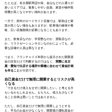
たとえば、名古屋駅周辺や栄、金山などの人通りが
多いエリアでは、集客しやすい反面、家賃や物件取
得費が高くなりやすい傾向があります。
一方で、郊外のロードサイド店舗では、駅前ほど家
賃が高くない場合もありますが、駐車場の確保や看
板、広い店舗面積が必要になることもあります。
また、飲食店なのか、学習塾なのか、買取店なの
か、リラクゼーションサロンなのかによっても、必
要な設備や人員は異なります。
つまり、フランチャイズ本部から提示された開業資
金の目安だけで判断するのではなく、
実際に名古
屋・愛知で出店する場所や業種に合わせて資金計画
を作ること
が大切です。
自己資金だけで無理に開業するとリスクが高
くなる
「できるだけ借入をせずに開業したい」と考える方
もいるかもしれません。もちろん、借入を少なくす
ること自体は悪いことではありません。
ただし、自己資金だけで無理に開業しようとする
と、手元のお金が少なくなり、開業後の運転資金が