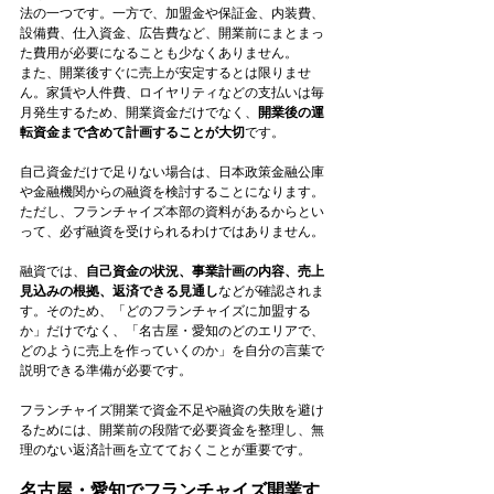
法の一つです。一方で、加盟金や保証金、内装費、
設備費、仕入資金、広告費など、開業前にまとまっ
た費用が必要になることも少なくありません。
また、開業後すぐに売上が安定するとは限りませ
ん。家賃や人件費、ロイヤリティなどの支払いは毎
月発生するため、開業資金だけでなく、
開業後の運
転資金まで含めて計画することが大切
です。
自己資金だけで足りない場合は、日本政策金融公庫
や金融機関からの融資を検討することになります。
ただし、フランチャイズ本部の資料があるからとい
って、必ず融資を受けられるわけではありません。
融資では、
自己資金の状況、事業計画の内容、売上
見込みの根拠、返済できる見通し
などが確認されま
す。そのため、「どのフランチャイズに加盟する
か」だけでなく、「名古屋・愛知のどのエリアで、
どのように売上を作っていくのか」を自分の言葉で
説明できる準備が必要です。
フランチャイズ開業で資金不足や融資の失敗を避け
るためには、開業前の段階で必要資金を整理し、無
理のない返済計画を立てておくことが重要です。
名古屋・愛知でフランチャイズ開業す