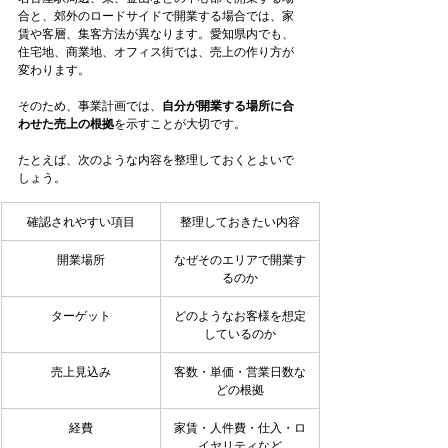
合と、郊外のロードサイドで開業する場合では、家
賃や客層、集客方法が異なります。愛知県内でも、
住宅地、商業地、オフィス街では、売上の作り方が
変わります。
そのため、事業計画では、
自分が開業する場所に合
わせた売上の根拠
を示すことが大切です。
たとえば、次のような内容を整理しておくとよいで
しょう。
確認されやすい項目
整理しておきたい内容
開業場所
なぜそのエリアで開業す
るのか
ターゲット
どのようなお客様を想定
しているのか
売上見込み
客数・単価・営業日数な
どの根拠
経費
家賃・人件費・仕入・ロ
イヤリティなど