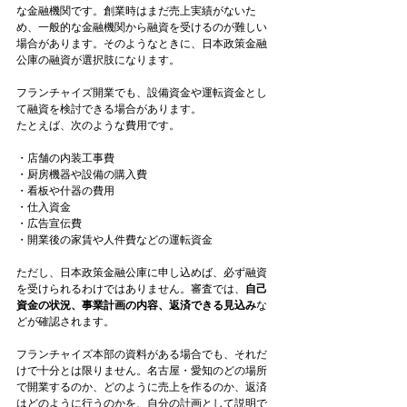
な金融機関です。創業時はまだ売上実績がないた
め、一般的な金融機関から融資を受けるのが難しい
場合があります。そのようなときに、日本政策金融
公庫の融資が選択肢になります。
フランチャイズ開業でも、設備資金や運転資金とし
て融資を検討できる場合があります。
たとえば、次のような費用です。
・店舗の内装工事費
・厨房機器や設備の購入費
・看板や什器の費用
・仕入資金
・広告宣伝費
・開業後の家賃や人件費などの運転資金
ただし、日本政策金融公庫に申し込めば、必ず融資
を受けられるわけではありません。審査では、
自己
資金の状況、事業計画の内容、返済できる見込み
な
どが確認されます。
フランチャイズ本部の資料がある場合でも、それだ
けで十分とは限りません。名古屋・愛知のどの場所
で開業するのか、どのように売上を作るのか、返済
はどのように行うのかを、自分の計画として説明で