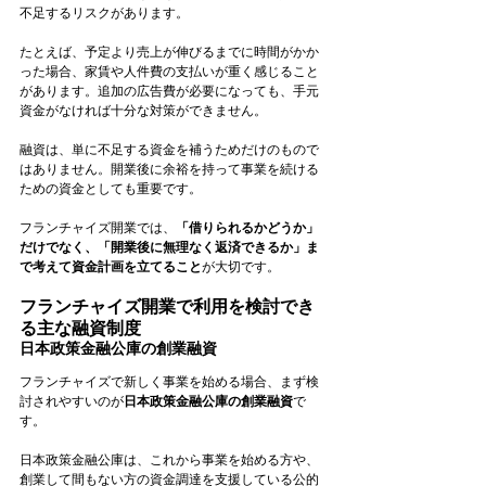
不足するリスクがあります。
たとえば、予定より売上が伸びるまでに時間がかか
った場合、家賃や人件費の支払いが重く感じること
があります。追加の広告費が必要になっても、手元
資金がなければ十分な対策ができません。
融資は、単に不足する資金を補うためだけのもので
はありません。開業後に余裕を持って事業を続ける
ための資金としても重要です。
フランチャイズ開業では、
「借りられるかどうか」
だけでなく、「開業後に無理なく返済できるか」ま
で考えて資金計画を立てること
が大切です。
フランチャイズ開業で利用を検討でき
る主な融資制度
日本政策金融公庫の創業融資
フランチャイズで新しく事業を始める場合、まず検
討されやすいのが
日本政策金融公庫の創業融資
で
す。
日本政策金融公庫は、これから事業を始める方や、
創業して間もない方の資金調達を支援している公的