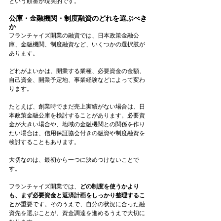
という順番が現実的です。
公庫・金融機関・制度融資のどれを選ぶべき
か
フランチャイズ開業の融資では、日本政策金融公
庫、金融機関、制度融資など、いくつかの選択肢が
あります。
どれがよいかは、開業する業種、必要資金の金額、
自己資金、開業予定地、事業経験などによって変わ
ります。
たとえば、創業時でまだ売上実績がない場合は、日
本政策金融公庫を検討することがあります。必要資
金が大きい場合や、地域の金融機関との関係を作り
たい場合は、信用保証協会付きの融資や制度融資を
検討することもあります。
大切なのは、最初から一つに決めつけないことで
す。
フランチャイズ開業では、
どの制度を使うかより
も、まず必要資金と返済計画をしっかり整理するこ
と
が重要です。そのうえで、自分の状況に合った融
資先を選ぶことが、資金調達を進めるうえで大切に