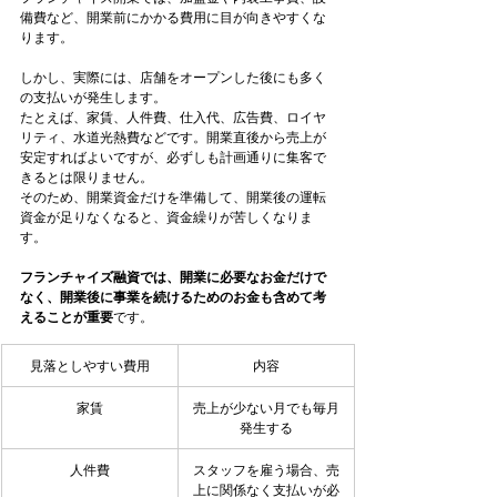
備費など、開業前にかかる費用に目が向きやすくな
ります。
しかし、実際には、店舗をオープンした後にも多く
の支払いが発生します。
たとえば、家賃、人件費、仕入代、広告費、ロイヤ
リティ、水道光熱費などです。開業直後から売上が
安定すればよいですが、必ずしも計画通りに集客で
きるとは限りません。
そのため、開業資金だけを準備して、開業後の運転
資金が足りなくなると、資金繰りが苦しくなりま
す。
フランチャイズ融資では、開業に必要なお金だけで
なく、開業後に事業を続けるためのお金も含めて考
えることが重要
です。
見落としやすい費用
内容
家賃
売上が少ない月でも毎月
発生する
人件費
スタッフを雇う場合、売
上に関係なく支払いが必