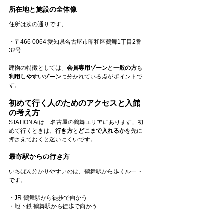
所在地と施設の全体像
住所は次の通りです。
・〒466-0064 愛知県名古屋市昭和区鶴舞1丁目2番
32号
建物の特徴としては、
会員専用ゾーン
と
一般の方も
利用しやすいゾーン
に分かれている点がポイントで
す。
初めて行く人のためのアクセスと入館
の考え方
STATION Aiは、名古屋の鶴舞エリアにあります。初
めて行くときは、
行き方
と
どこまで入れるか
を先に
押さえておくと迷いにくいです。
最寄駅からの行き方
いちばん分かりやすいのは、鶴舞駅から歩くルート
です。
・JR 鶴舞駅から徒歩で向かう
・地下鉄 鶴舞駅から徒歩で向かう