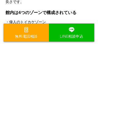
良さです。
館内は4つのゾーンで構成されている
・偉人のトイカケゾーン
・産業のルーツゾーン
・偉人との出会いゾーン
無料電話相談
LINE相談申込
・探求・交流ゾーン
「読む」だけではなく、
見て・触って・考える
流れ
で回れるのが特徴です。
混雑しやすい時間帯の目安
団体向けガイドツアーの受け入れ時間に、混雑が予
想される案内があります。
・毎週 水曜
・木曜（祝日除く）9:30〜12:30
・10月・11月は金曜も対応する場合あり
落ち着いて見たい人は、
この時間帯を避ける
と安心
です。
よくある質問