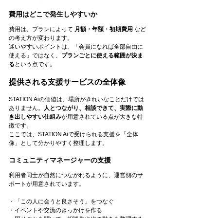
費用はどこで発生しやすいか
費用は、プランによって 
月額・年額・初期費用
 など
の考え方が変わります。
迷いやすいポイントは、「会員になれば全部自由に
使える」ではなく、
プランごとに使える範囲が決ま
る
という点です。
提供される支援サービスの全体像
STATION Aiの価値は、場所がきれいなことだけでは
ありません。
人とつながり、相談できて、実際に動
き出しやすい仕組み
が用意されている点が大きな特
徴です。
ここでは、STATION Aiで受けられる支援を「全体
像」として分かりやすく整理します。
コミュニティマネージャーの支援
利用者同士が自然につながれるように、運営側のサ
ポートが用意されています。
・「この人に会うと良さそう」をつなぐ
・イベントや交流のきっかけを作る