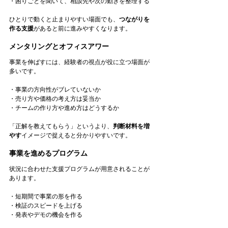
・困りごとを聞いて、相談先や次の動きを整理する
ひとりで動くと止まりやすい場面でも、
つながりを
作る支援
があると前に進みやすくなります。
メンタリングとオフィスアワー
事業を伸ばすには、経験者の視点が役に立つ場面が
多いです。
・事業の方向性がブレていないか
・売り方や価格の考え方は妥当か
・チームの作り方や進め方はどうするか
「正解を教えてもらう」というより、
判断材料を増
やす
イメージで捉えると分かりやすいです。
事業を進めるプログラム
状況に合わせた支援プログラムが用意されることが
あります。
・短期間で事業の形を作る
・検証のスピードを上げる
・発表やデモの機会を作る