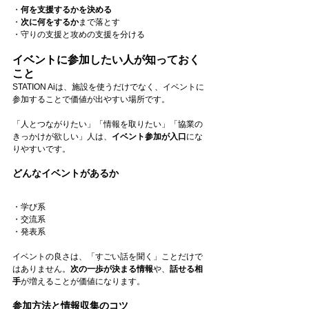
・
何を支援するかを決める
・
次に何をするか
まで落とす
・守りの支援と攻めの支援を分ける
イベントに参加したい人が知っておく
こと
STATION Aiは、施設を使うだけでなく、イベントに
参加することで価値が出やすい場所です。
「人とつながりたい」「情報を取りたい」「協業の
きっかけが欲しい」人は、
イベント参加が入口
にな
りやすいです。
どんなイベントがあるか
・学び系
・交流系
・発表系
イベントの良さは、「すごい話を聞く」ことだけで
はありません。
次の一歩が決まる情報
や、
話せる相
手
が増えることが価値になります。
参加方法と情報収集のコツ