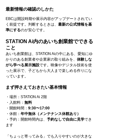
最新情報の確認のしかた
EBCは開設時期や展示内容がアップデートされてい
く前提です。判断するときは、
最新の公式情報を基
準にする
のが安心です。
STATION Ai内のあいち創業館でできる
こと
あいち創業館は、STATION Aiの中にある、愛知にゆ
かりのある創業者や企業家の取り組みを、
体験しな
がら学べる展示施設
です。映像やデジタル技術を使
った展示で、子どもから大人まで楽しめる作りにな
っています。
まず押さえておきたい基本情報
・場所：STATION Ai 2階
・入館料：
無料
・開館時間：
9:30〜17:00
・休館：
年中無休（メンテナンス休館あり）
・予約：開館時間内は、
予約なしで自由に見学
でき
ます
「ちょっと寄ってみる」でも入りやすいのが大きな