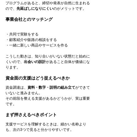
プログラムがあると、締切や発表が自然に生まれる
ので、
先延ばしになりにくい
のがメリットです。
事業会社とのマッチング
・共同で実験をする
・顧客紹介や販路の相談をする
・一緒に新しい商品やサービスを作る
こうした動きは、知り合いがいない状態だと始めに
くいので、
出会いの設計
があること自体が価値にな
ります。
資金面の支援はどう捉えるべきか
資金調達は、
資料・数字・説明の組み立て
ができて
いないと進みません。
その前段を整える支援があるかどうかが、実は重要
です。
まず押さえるべきポイント
支援サービスを理解するときは、細かい名称より
も、次の3つで見ると分かりやすいです。