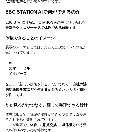
だけ持ち帰る
方が続きやすいです。
EBC STATION Aiで何ができるのか
EBC STATION Aiは、STATION Aiの中に設けられる、
最新テクノロジーを見て体験できる施設
です。
体験できることのイメージ
展示のテーマとしては、たとえば次のような領域が
挙げられています。
・
AI
・
スマートビル
・
メタバース
など、「新しい技術を知る」だけでなく、
自社の課
題や新規事業にどう使えるか
を考えたい人ほど相性
が良いです。
ただ見るだけでなく、話して整理できる設計
体験に加えて、議論や整理ができるプログラムが用
意される形が説明されています。
ここが重要で、
体験 → 意見交換 → 具体策
という流
れを作りやすいのが特徴です。