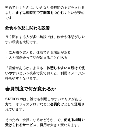
初めて行くときは、いきなり長時間の予定を入れる
より、
まずは短時間で雰囲気をつかむ
くらいが安心
です。
飲食や休憩に関わる設備
長く滞在する人が多い施設では、飲食や休憩がしや
すい環境も大切です。
・飲み物を買える、休憩できる場所がある
・人と偶然会って話が始まることがある
「設備があるか」よりも、
休憩しやすい＝続けて使
いやすい
という視点で見ておくと、利用イメージが
持ちやすくなります。
会員制度で何が変わるか
STATION Aiは、誰でも利用しやすいエリアがある一
方で、オフィスフロアなどは
会員向け
として運用さ
れています。
そのため「会員になるかどうか」で、
使える場所
や
受けられるサービス
、
費用
が大きく変わります。