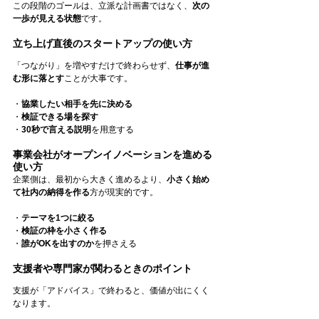
この段階のゴールは、立派な計画書ではなく、
次の
一歩が見える状態
です。
立ち上げ直後のスタートアップの使い方
「つながり」を増やすだけで終わらせず、
仕事が進
む形に落とす
ことが大事です。
・
協業したい相手を先に決める
・
検証できる場を探す
・
30秒で言える説明
を用意する
事業会社がオープンイノベーションを進める
使い方
企業側は、最初から大きく進めるより、
小さく始め
て社内の納得を作る
方が現実的です。
・
テーマを1つに絞る
・
検証の枠を小さく作る
・
誰がOKを出すのか
を押さえる
支援者や専門家が関わるときのポイント
支援が「アドバイス」で終わると、価値が出にくく
なります。