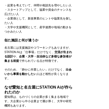
・起業を考えていて、仲間や相談先を増やしたい人
・スタートアップとして、協業や資金のチャンスを
広げたい人
・企業側として、新規事業のヒントや協業先を探し
たい人
・大学や支援機関として、産学連携や地域の動きを
つかみたい人
似た施設と何が違うか
名古屋には支援施設やコワーキングもありますが、
STATION Aiは「仕事場」だけでなく、
交流が生まれ
る設計
や、
企業・大学・自治体など多様な参加者が
集まる前提
で作られている点が特徴です。
そのため、「静かに作業したい」だけでなく、
出会
いから事業を動かしたい
人ほど相性が良くなりま
す。
なぜ愛知と名古屋にSTATION Aiが作ら
れたのか
愛知県は、ものづくりの企業が多く集まる地域で
す。大企業から中小企業まで層が厚く、大学や研究
機関もあります。