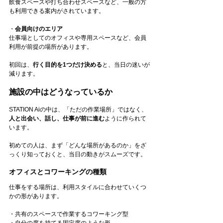
飲食スペースや打ち合わせスペースなど、一般の方
も利用できる案内がされています。
・
会員向けのエリア
仕事場としてのオフィスや専用スペースなど、会員
利用が前提の場所があります。
初回は、
行く目的を1つだけ決める
と、当日の迷いが
減ります。
施設の中はどうなっているか
STATION Aiの中は、「ただの作業場所」ではなく、
人と出会い、話し、仕事が前に進む
ように作られて
います。
初めての人は、まず「どんな場所があるのか」をざ
っくり知っておくと、当日の動きがスムーズです。
オフィスとコワーキングの種類
仕事をする場所は、利用スタイルに合わせていくつ
かの形があります。
・共有のスペースで作業するコワーキング型
・自分の席を持てる固定席のような形