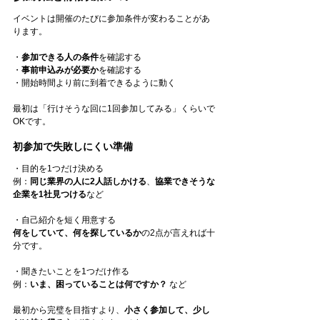
イベントは開催のたびに参加条件が変わることがあ
ります。
・
参加できる人の条件
を確認する
・
事前申込みが必要か
を確認する
・開始時間より前に到着できるように動く
最初は「行けそうな回に1回参加してみる」くらいで
OKです。
初参加で失敗しにくい準備
・目的を1つだけ決める
例：
同じ業界の人に2人話しかける
、
協業できそうな
企業を1社見つける
など
・自己紹介を短く用意する
何をしていて、何を探しているか
の2点が言えれば十
分です。
・聞きたいことを1つだけ作る
例：
いま、困っていることは何ですか？
 など
最初から完璧を目指すより、
小さく参加して、少し