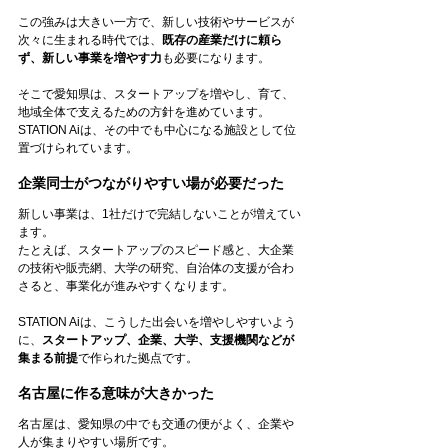
この強みは大きい一方で、新しい技術やサービスが
次々に生まれる時代では、
既存の産業だけに頼ら
ず、新しい事業を増やす力
も必要になります。
そこで愛知県は、スタートアップを増やし、育て、
地域全体で支えるための方針を進めています。
STATION Aiは、その中でも中心になる施設として位
置づけられています。
企業同士がつながりやすい場が必要だった
新しい事業は、1社だけで完結しないことが増えてい
ます。
たとえば、スタートアップのスピード感と、大企業
の技術や販売網、大学の研究、自治体の支援が合わ
さると、事業化が進みやすくなります。
STATION Aiは、こうした出会いを増やしやすいよう
に、
スタートアップ、企業、大学、支援機関などが
集まる前提
で作られた拠点です。
名古屋に作る意味が大きかった
名古屋は、愛知県の中でも交通の便がよく、企業や
人が集まりやすい場所です。