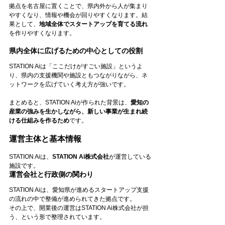
拠点を名古屋に置くことで、県内外から人が集まり
やすくなり、情報や機会が回りやすくなります。結
果として、
地域全体でスタートアップを育てる流れ
を作りやすくなります。
県内全体に広げるための中心としての役割
STATION Aiは「ここだけがすごい施設」というよ
り、県内の支援機関や施設ともつながりながら、ネ
ットワークを広げていく考え方が強いです。
まとめると、STATION Aiが作られた背景は、
愛知の
産業の強みを生かしながら、新しい事業が生まれ続
ける仕組みを作るため
です。
運営主体と基本情報
STATION Aiは、
STATION Ai株式会社
が運営している
施設です。
運営会社と行政側の関わり
STATION Aiは、愛知県が進めるスタートアップ支援
の流れの中で整備が進められてきた拠点です。
その上で、開業後の運営はSTATION Ai株式会社が担
う、という形で整理されています。