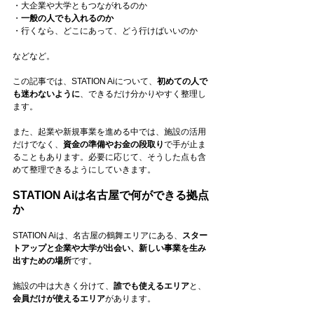
・大企業や大学ともつながれるのか
・
一般の人でも入れるのか
・行くなら、どこにあって、どう行けばいいのか
などなど。
この記事では、STATION Aiについて、
初めての人で
も迷わないように
、できるだけ分かりやすく整理し
ます。
また、起業や新規事業を進める中では、施設の活用
だけでなく、
資金の準備やお金の段取り
で手が止ま
ることもあります。必要に応じて、そうした点も含
めて整理できるようにしていきます。
STATION Aiは名古屋で何ができる拠点
か
STATION Aiは、名古屋の鶴舞エリアにある、
スター
トアップと企業や大学が出会い、新しい事業を生み
出すための場所
です。
施設の中は大きく分けて、
誰でも使えるエリア
と、
会員だけが使えるエリア
があります。