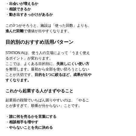
・
出会いが増えるか
・
相談できるか
・
動き出すきっかけがあるか
この3つがそろうと、施設は「使った回数」よりも、
進んだ距離
で価値が出やすくなります。
目的別のおすすめ活用パターン
STATION Aiは、使う人の立場によって「うまく使え
るポイント」が変わります。
ここでは、よくある目的別に、
失敗しにくい使い方
を整理します。最初から全部を使い切ろうとしない
ことが大切です。
目的を1つに絞るほど、成果が出や
すくなります。
これから起業する人がまずやること
起業前の段階でいちばん困りやすいのは、「やるこ
とが多すぎて、順番が分からない」ことです。
・
誰に何を売るかを言葉にする
・
相談相手を増やす
・
やらないことを先に決める