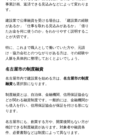
事業計画、返済できる見込みなどによって変わりま
す。
建設業で公庫融資を受ける場合は、「建設業の経験
があるか」「仕事を取れる見込みがあるか」「借り
たお金を何に使うのか」をわかりやすく説明するこ
とが大切です。
特に、これまで職人として働いていた方や、元請
け・協力会社とのつながりがある方は、その経験や
人脈を具体的に整理しておくとよいでしょう。
名古屋市の制度融資
名古屋市内で建設業を始める方は、
名古屋市の制度
融資
も選択肢になります。
制度融資とは、自治体、金融機関、信用保証協会な
どが関わる融資制度です。一般的には、金融機関か
ら借入を行い、信用保証協会が保証を付ける形にな
ります。
名古屋市にも、創業する方や、開業後間もない方が
検討できる制度融資があります。対象者や融資条
件、必要書類などは制度によって異なります。