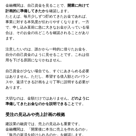
金融機関は、自己資金を見ることで、
開業に向けて
計画的に準備してきたか
を確認します。
たとえば、毎月少しずつ貯めてきたお金であれば、
事業に対する本気度が伝わりやすくなります。一方
で、申し込み直前に急に大きなお金が入っている場
合は、そのお金の出どころを確認されることがあり
ます。
注意したいのは、誰かから一時的に借りたお金を、
自分の自己資金のように見せることです。これは信
用を下げる原因になりかねません。
自己資金が少ない場合でも、すぐにあきらめる必要
はありません。ただし、希望する借入額とのバラン
スや、返済できる計画をより丁寧に説明する必要が
あります。
大切なのは、金額だけではありません。
どのように
準備してきたお金なのかを説明できること
です。
受注の見込みや売上計画の根拠
建設業の融資では、売上の見込みも重要です。
金融機関は、「開業後に本当に売上を作れるのか」
「毎月の返済を続けられるのか」を確認します。