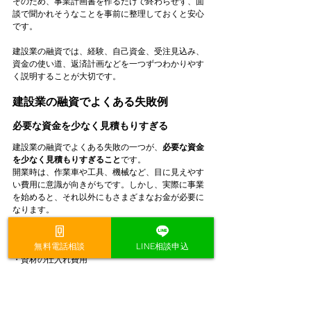
そのため、事業計画書を作るだけで終わらせず、面
談で聞かれそうなことを事前に整理しておくと安心
です。
建設業の融資では、経験、自己資金、受注見込み、
資金の使い道、返済計画などを一つずつわかりやす
く説明することが大切です。
建設業の融資でよくある失敗例
必要な資金を少なく見積もりすぎる
建設業の融資でよくある失敗の一つが、
必要な資金
を少なく見積もりすぎること
です。
開業時は、作業車や工具、機械など、目に見えやす
い費用に意識が向きがちです。しかし、実際に事業
を始めると、それ以外にもさまざまなお金が必要に
なります。
たとえば、次のような費用です。
無料電話相談
LINE相談申込
・資材の仕入れ費用
・外注先への支払い
・ガソリン代や車両維持費
・事務所や倉庫の家賃
・保険料