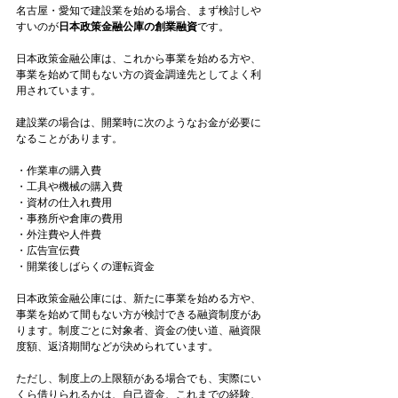
名古屋・愛知で建設業を始める場合、まず検討しや
すいのが
日本政策金融公庫の創業融資
です。
日本政策金融公庫は、これから事業を始める方や、
事業を始めて間もない方の資金調達先としてよく利
用されています。
建設業の場合は、開業時に次のようなお金が必要に
なることがあります。
・作業車の購入費
・工具や機械の購入費
・資材の仕入れ費用
・事務所や倉庫の費用
・外注費や人件費
・広告宣伝費
・開業後しばらくの運転資金
日本政策金融公庫には、新たに事業を始める方や、
事業を始めて間もない方が検討できる融資制度があ
ります。制度ごとに対象者、資金の使い道、融資限
度額、返済期間などが決められています。
ただし、制度上の上限額がある場合でも、実際にい
くら借りられるかは、自己資金、これまでの経験、