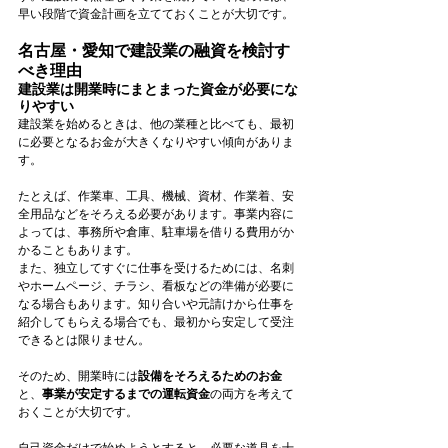
早い段階で資金計画を立てておくことが大切です。
名古屋・愛知で建設業の融資を検討す
べき理由
建設業は開業時にまとまった資金が必要にな
りやすい
建設業を始めるときは、他の業種と比べても、最初
に必要となるお金が大きくなりやすい傾向がありま
す。
たとえば、作業車、工具、機械、資材、作業着、安
全用品などをそろえる必要があります。事業内容に
よっては、事務所や倉庫、駐車場を借りる費用がか
かることもあります。
また、独立してすぐに仕事を受けるためには、名刺
やホームページ、チラシ、看板などの準備が必要に
なる場合もあります。知り合いや元請けから仕事を
紹介してもらえる場合でも、最初から安定して受注
できるとは限りません。
そのため、開業時には
設備をそろえるためのお金
と、
事業が安定するまでの運転資金
の両方を考えて
おくことが大切です。
自己資金だけで始めようとすると、必要な道具を十