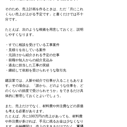
そのため、売上計画を作るときは、ただ「月にこれ
くらい売上が上がる予定です」と書くだけでは不十
分です。
たとえば、次のような根拠を用意しておくと、説明
しやすくなります。
・すでに相談を受けている工事案件
・見積りを出している案件
・元請けから紹介される予定の仕事
・前職や知人からの紹介見込み
・過去に担当した工事の実績
・継続して依頼を受けられそうな取引先
建設業では、人脈や紹介で仕事が入ることもありま
す。その場合は、「誰から、どのような仕事を、ど
のくらいの頻度で受けられそうか」をできるだけ具
体的に整理しておくとよいでしょう。
また、売上だけでなく、材料費や外注費などの原価
も考える必要があります。
たとえば、月に100万円の売上があっても、材料費
や外注費が多ければ、手元に残るお金は少なくなり
ます。金融機関は、売上の大きさだけでなく、
返済