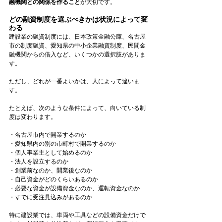
融機関との関係を作ること
が大切です。
どの融資制度を選ぶべきかは状況によって変
わる
建設業の融資制度には、日本政策金融公庫、名古屋
市の制度融資、愛知県の中小企業融資制度、民間金
融機関からの借入など、いくつかの選択肢がありま
す。
ただし、どれが一番よいかは、人によって違いま
す。
たとえば、次のような条件によって、向いている制
度は変わります。
・名古屋市内で開業するのか
・愛知県内の別の市町村で開業するのか
・個人事業主として始めるのか
・法人を設立するのか
・創業前なのか、開業後なのか
・自己資金がどのくらいあるのか
・必要な資金が設備資金なのか、運転資金なのか
・すでに受注見込みがあるのか
特に建設業では、車両や工具などの設備資金だけで