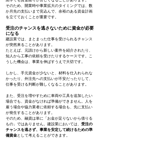
そのため、開業時や事業拡大のタイミングでは、数
か月先の支払いまで見込んで、余裕のある資金計画
を立てておくことが重要です。
受注のチャンスを逃さないために資金が必要
になる
建設業では、まとまった仕事を受けられるチャンス
が突然来ることがあります。
たとえば、元請けから新しい案件を紹介されたり、
知人から工事の依頼を受けたりするケースです。こ
うした機会は、事業を伸ばすうえで大切です。
しかし、手元資金が少ないと、材料を仕入れられな
かったり、外注先への支払いが不安だったりして、
仕事を受ける判断が難しくなることがあります。
また、受注を増やすために車両や工具を追加したい
場合でも、資金がなければ準備ができません。人を
雇う場合や協力業者に依頼する場合も、先に支払い
が発生することがあります。
そのため、融資は単に「お金が足りないから借りる
もの」ではありません。建設業においては、
受注の
チャンスを逃さず、事業を安定して続けるための準
備資金
として考えることができます。