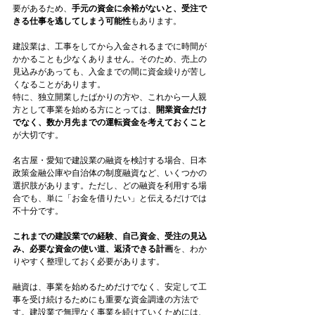
要があるため、
手元の資金に余裕がないと、受注で
きる仕事を逃してしまう可能性
もあります。
建設業は、工事をしてから入金されるまでに時間が
かかることも少なくありません。そのため、売上の
見込みがあっても、入金までの間に資金繰りが苦し
くなることがあります。
特に、独立開業したばかりの方や、これから一人親
方として事業を始める方にとっては、
開業資金だけ
でなく、数か月先までの運転資金を考えておくこと
が大切です。
名古屋・愛知で建設業の融資を検討する場合、日本
政策金融公庫や自治体の制度融資など、いくつかの
選択肢があります。ただし、どの融資を利用する場
合でも、単に「お金を借りたい」と伝えるだけでは
不十分です。
これまでの建設業での経験、自己資金、受注の見込
み、必要な資金の使い道、返済できる計画
を、わか
りやすく整理しておく必要があります。
融資は、事業を始めるためだけでなく、安定して工
事を受け続けるためにも重要な資金調達の方法で
す。建設業で無理なく事業を続けていくためには、