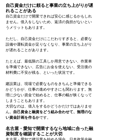
自己資金だけに頼ると事業の立ち上がりが遅
れることがある
自己資金だけで開業できれば安心に感じるかもしれ
ません。借入をしないため、返済の負担がないとい
うメリットもあります。
ただし、自己資金だけにこだわりすぎると、必要な
設備や運転資金が足りなくなり、事業の立ち上がり
が遅れることがあります。
たとえば、最低限の工具しか用意できない、作業車
を準備できない、広告にお金を使えない、受注後の
材料費に不安が残る、といった状況です。
建設業は、現場で必要なものをきちんと準備できる
かどうかが、仕事の進めやすさにも関わります。無
理に少ない資金で始めると、仕事の幅が狭くなって
しまうこともあります。
大切なのは、借入をするかどうかだけではありませ
ん。
自己資金と融資をどう組み合わせて、無理のな
い資金計画を作るか
です。
名古屋・愛知で開業するなら地域に合った融
資制度を確認することが大切
名古屋・愛知で建設業を始める場合、日本政策金融